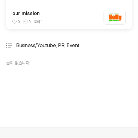
our mission
0
0
조회
1
Business/Youtube, PR, Event
분류 전체보기
주요 글 목록
글이 없습니다.
의안내