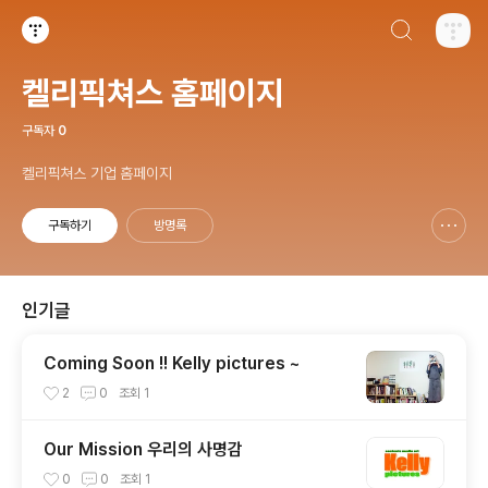
검색하기
티스토리
켈리픽쳐스 홈페이지
구독자
0
켈리픽쳐스 기업 홈페이지
구독하기
방명록
신고하기 레이어
열기
인기글
Coming Soon !! Kelly pictures ~
2
0
조회
1
Our Mission 우리의 사명감
0
0
조회
1