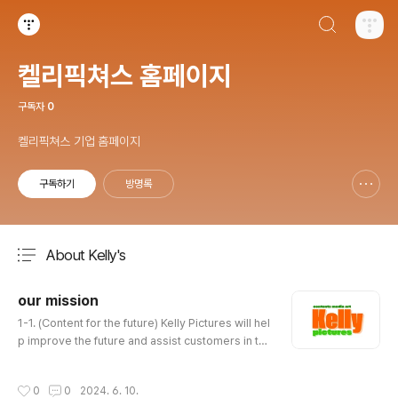
검색하기
티스토리
켈리픽쳐스 홈페이지
구독자
0
켈리픽쳐스 기업 홈페이지
구독하기
방명록
신고하기 레이어
열기
About Kelly's
분류 전체보기
주요 글 목록
our mission
글 내용
1-1. (Content for the future) Kelly Pictures will hel
p improve the future and assist customers in th
eir corporate management through studio oper
ations, media management and storytelling, and
작성시간
0
0
2024. 6. 10.
video production related to content.1-2. (Sharin