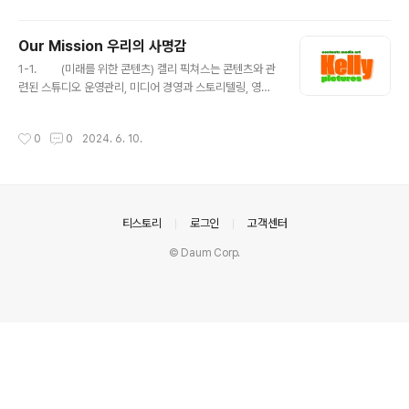
g of knowledge) Kelly Pictures will showcase cu
stomers' knowledge and brands to the public in
Our Mission 우리의 사명감
a sophisticated manner through conferences, gl
글 내용
obal seminars, even..
1-1. (미래를 위한 콘텐츠) 켈리 픽쳐스는 콘텐츠와 관
련된 스튜디오 운영관리, 미디어 경영과 스토리텔링, 영상
제작을 통해 더 나은 미래, 고객의 기업경영에 도움을 줄 것
입니다.1-2. (지식의 공유) 켈리픽쳐스는 컨퍼런스, 글
작성시간
0
0
2024. 6. 10.
로벌 세미나, 이벤트, 교육강좌 기획으로 고객의 지식과 고
객의 브랜드를 대중들에게 세련되게 선보일 것입니다. 1-
3. (정보와 행복을 위한 콘텐츠 제작) 우리의 콘텐츠는
당신의 상상력을 현실화하고, 정보를 제공하기도 하고 웃
음과 행복을 전달합니다. 1-4. (성공을 위한 콘텐츠)
의안내
티스토리
로그인
고객센터
사실을 거짓으로, 진실을 왜곡하는 화려한 콘텐츠보다 우
리 마음에 진실된 바른 콘텐츠가 성공을 앞당깁니다.
© Daum Corp.