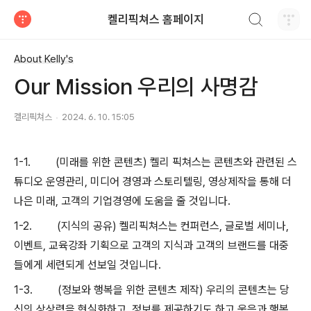
검색하기
켈리픽쳐스 홈페이지
티스토리
About Kelly's
Our Mission 우리의 사명감
켈리픽쳐스
2024. 6. 10. 15:05
1-1.
(
미래를 위한 콘텐츠
)
켈리 픽쳐스는 콘텐츠와 관련된 스
튜디오 운영관리
,
미디어 경영과 스토리텔링
,
영상제작을 통해 더
나은 미래
,
고객의 기업경영에 도움을 줄 것입니다
.
1-2.
(
지식의 공유
)
켈리픽쳐스는 컨퍼런스
,
글로벌 세미나
,
이벤트
,
교육강좌 기획으로 고객의 지식과 고객의 브랜드를 대중
들에게 세련되게 선보일 것입니다
.
1-3.
(
정보와 행복을 위한 콘텐츠 제작
)
우리의 콘텐츠는 당
신의 상상력을 현실화하고
,
정보를 제공하기도 하고 웃음과 행복