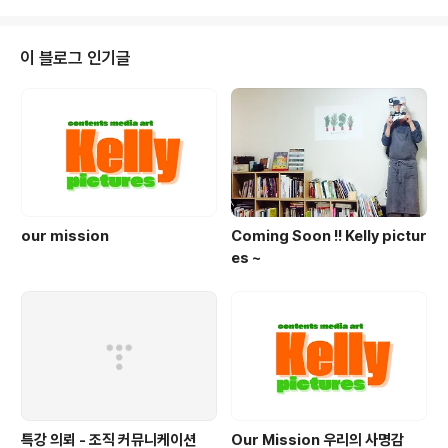
g of knowledge) Kelly Pictures will showcase cu
stomers' knowledge and brands to the public in
a sophisticated manner through conferences, gl
이 블로그 인기글
obal seminars, even..
our mission
Coming Soon !! Kelly pictur
es ~
특강 의뢰 - 조직 커뮤니케이션
Our Mission 우리의 사명감