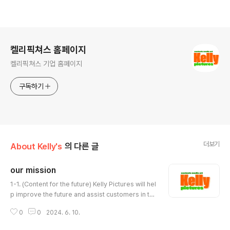
로그 정보
켈리픽쳐스 홈페이지
켈리픽쳐스 기업 홈페이지
구독하기
더보기
About Kelly's
의 다른 글
our mission
글 내용
1-1. (Content for the future) Kelly Pictures will hel
p improve the future and assist customers in th
eir corporate management through studio oper
0
0
2024. 6. 10.
ations, media management and storytelling, and
video production related to content.1-2. (Sharin